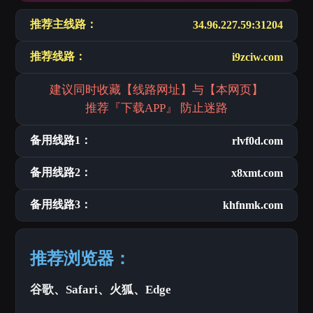
推荐主线路：
34.96.227.59:31204
推荐线路：
i9zciw.com
建议同时收藏【线路网址】与【本网页】
推荐『下载APP』 防止迷路
备用线路1：
rlvf0d.com
备用线路2：
x8xmt.com
备用线路3：
khfnmk.com
推荐浏览器：
谷歌、Safari、火狐、Edge