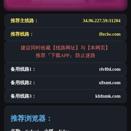
推荐主线路：
34.96.227.59:31204
推荐线路：
i9zciw.com
建议同时收藏【线路网址】与【本网页】
推荐『下载APP』 防止迷路
备用线路1：
rlvf0d.com
备用线路2：
x8xmt.com
备用线路3：
khfnmk.com
推荐浏览器：